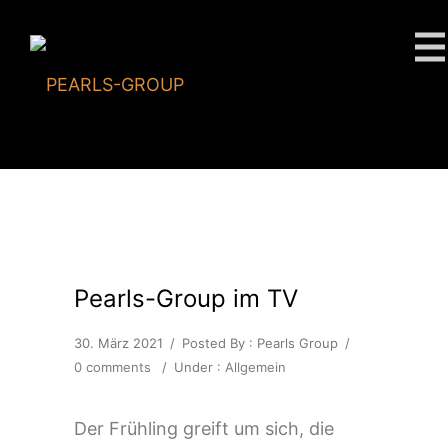
Pearls-Group im TV
30. März 2021
/
Posted By : Pearls Group
/
0 comments
/
Under :
Allgemein
Der Frühling greift um sich, die