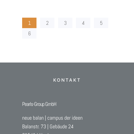
1
2
3
4
5
6
KONTAKT
Pearls-Group GmbH
neue balan | campus der ideen
Balanstr. 73 |
Gebäude 24