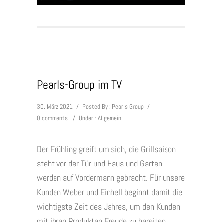
Pearls-Group im TV
30. März 2021
/
Posted By : Pearls Group
/
0 comments
/
Under :
Allgemein
Der Frühling greift um sich, die Grillsaison
steht vor der Tür und Haus und Garten
werden auf Vordermann gebracht. Für unsere
Kunden Weber und Einhell beginnt damit die
wichtigste Zeit des Jahres, um den Kunden
mit ihren Produkten Freude zu bereiten.